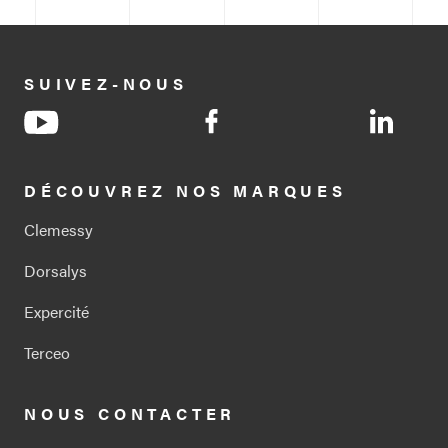
SUIVEZ-NOUS
socialItem.title
socialItem.title
socialI
DÉCOUVREZ NOS MARQUES
Clemessy
Dorsalys
Expercité
Terceo
NOUS CONTACTER