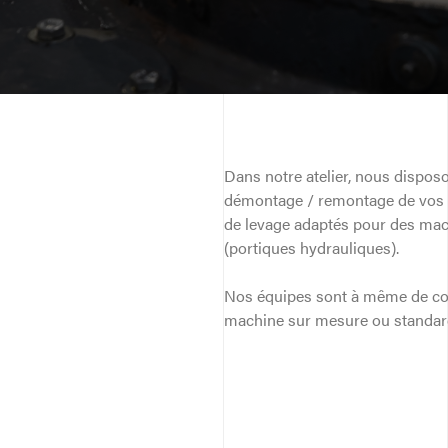
sur
sur
sur
twitter
linkedin
facebook
Dans notre atelier, nous dispos
démontage / remontage de vos
de levage adaptés pour des mach
(portiques hydrauliques).
Nos équipes sont à même de con
machine sur mesure ou standar