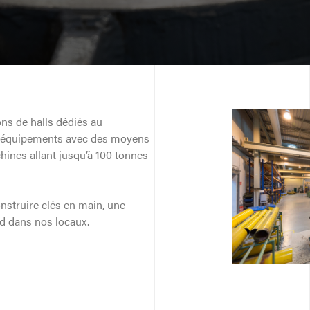
ons de halls dédiés au
 équipements avec des moyens
ines allant jusqu’à 100 tonnes
struire clés en main, une
d dans nos locaux.