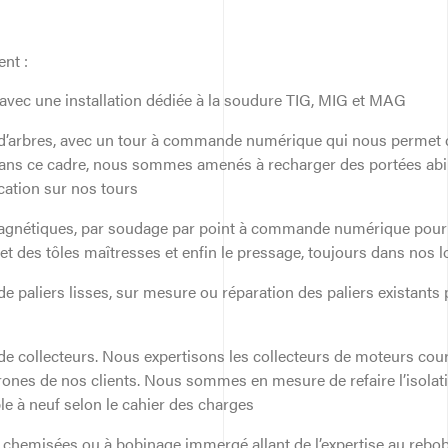
nt :
 avec une installation dédiée à la soudure TIG, MIG et MAG
e d’arbres, avec un tour à commande numérique qui nous permet d
Dans ce cadre, nous sommes amenés à recharger des portées abimé
cation sur nos tours
 magnétiques, par soudage par point à commande numérique pour l
 et des tôles maîtresses et enfin le pressage, toujours dans nos
 de paliers lisses, sur mesure ou réparation des paliers existant
 de collecteurs. Nous expertisons les collecteurs de moteurs cour
nes de nos clients. Nous sommes en mesure de refaire l’isolat
le à neuf selon le cahier des charges
hemisées ou à bobinage immergé allant de l’expertise au rebobi