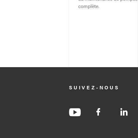
complète.
SUIVEZ-NOUS
socialItem.title
socialItem.title
socia