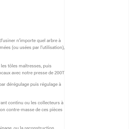
’usiner n’importe quel arbre à
es (ou usées par l’utilisation),
es tôles maîtresses, puis
 locaux avec notre presse de 200T
s par dérégulage puis régulage à
ant continu ou les collecteurs à
ion contre-masse de ces pièces
nage, ou la reconstruction