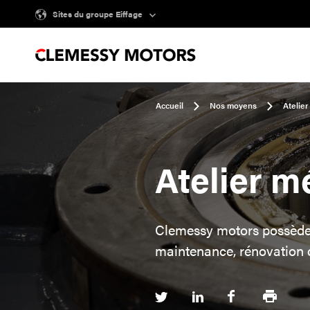
Sites du groupe Eiffage
Accueil
Nos moyens
Atelie
Atelier 
Clemessy motors possède 
maintenance, rénovation 
Partager
Partager
Partager
Imprimer