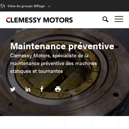
Sites du groupe Eiffage
Maintenance préventive
Clemessy Motors, spécialiste de la
maintenance préventive des machines
statiques et tournantes
Partager
Partager
Partager
Imprimer
sur
sur
sur
twitter
linkedin
facebook